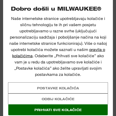
ČELIČ
Dobro došli u MILWAUKEE®
KOTAČIM
Naše internetske stranice upotrebljavaju kolačiće i
sličnu tehnologiju te ih pri vašem posjetu
upotrebljavamo u razne svrhe (uključujući
personalizaciju sadržaja i poboljšanje načina na koji
naše internetske stranice funkcioniraju). Više o našoj
upotrebi kolačića možete saznati u našim
pravila o
kolačićima
. Odaberite „Prihvati sve kolačiće” ako
vam je u redu da upotrebljavamo sve kolačiće i
„Postavke kolačića” ako želite upravljati svojim
postavkama za kolačiće.
POSTAVKE KOLAČIĆA
ČELIČNI ORMARIĆ TOOLGUARD™ S
KOTAČIMA I 7 LADICA OD 27“ / 69 CM
ODBIJ KOLAČIĆE
POGLEDAJ ODMAH
PRIHVATI SVE KOLAČIĆE