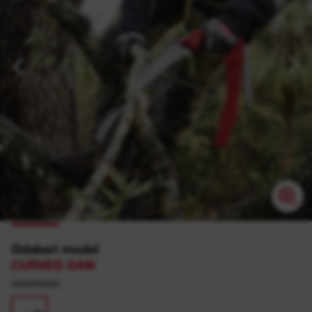
Odaberi model
CURVED SAW
4932498623