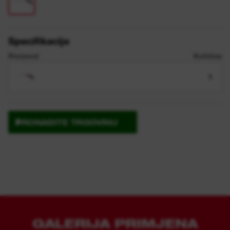
Specifikacije
Proizvod
Količina
1
PRONAĐITE TRGOVINU
GALERIJA PRIMJENA