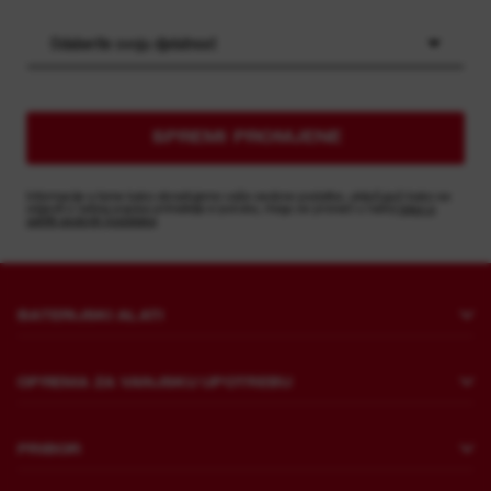
Odaberite svoju djelatnost
SPREMI PROMJENE
Informacije o tome kako obrađujemo vaše osobne podatke, uključujući kako se
odjaviti s našeg popisa primatelja e-poruka, mogu se pronaći u našoj
Izjavi o
zaštiti osobnih podataka
BATERIJSKI ALATI
Bušenje i štemanje
OPREMA ZA VANJSKU UPOTREBU
Pritezanje
Košnja
Brusilice i polirke
PRIBOR
Piljenje i rezanje
Rušenje