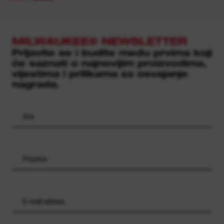
MILWAUKEE® NEWSLETTER
Prijavite se i budite među prvima koji
će saznati o najnovijim proizvodima,
vijestima i prilikama za osvajanje
nagrada.