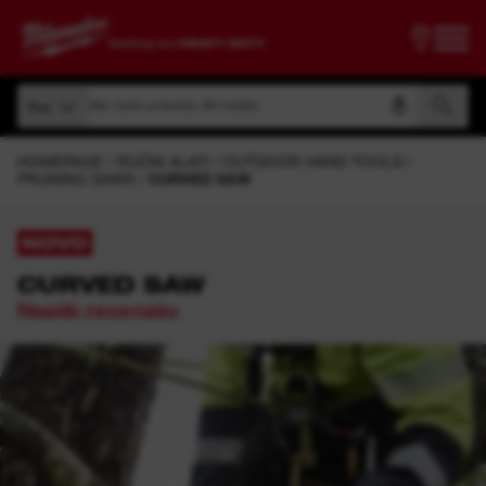
traži po broju artikla, nazivu proizvoda, šifri modela
Sve
Pretraži po broju artikla, nazivu proizvoda, šifri modela
Sve
HOMEPAGE
RUČNI ALATI
OUTDOOR HAND TOOLS
PRUNING SAWS
CURVED SAW
NOVO
CURVED SAW
Napiši recenziju