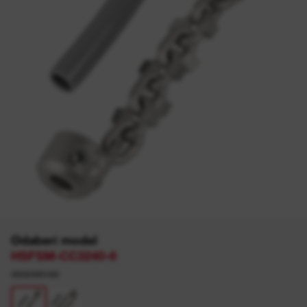
Odaberi model
HSFSM-CC3240-6
4932499169