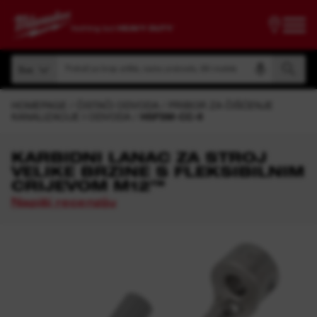
Pretraži po broju artikla, nazivu proizvoda, šifri modela
Sve
Pretraži po broju artikla, nazivu proizvoda, šifri modela
Sve
HOMEPAGE
ČISTAČI ODVODA
PRIBOR ZA ČIŠĆENJE
KANALIZACIJE I ODVODA
HSFSM-CC-6
KARBIDNI LANAC ZA STROJ
VELIKE BRZINE S FLEKSIBILNIM
CRIJEVOM M12™
Napiši recenziju