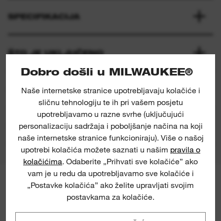
SPECIFIKACIJA
ŠTO JE UKLJUČENO
Dobro došli u MILWAUKEE®
OCJENE I RECENZIJE
Naše internetske stranice upotrebljavaju kolačiće i
sličnu tehnologiju te ih pri vašem posjetu
upotrebljavamo u razne svrhe (uključujući
MATERIJALI ZA PREUZIMANJE
personalizaciju sadržaja i poboljšanje načina na koji
naše internetske stranice funkcioniraju). Više o našoj
upotrebi kolačića možete saznati u našim
pravila o
kolačićima
. Odaberite „Prihvati sve kolačiće” ako
vam je u redu da upotrebljavamo sve kolačiće i
„Postavke kolačića” ako želite upravljati svojim
MILWAUKEE® NEWSLETTER
postavkama za kolačiće.
Prijavite se i budite među prvima koji
će saznati o najnovijim proizvodima,
vijestima i prilikama za osvajanje