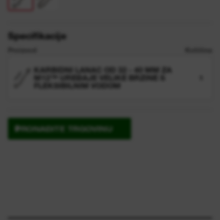
Specifikacije
Proizvod
Količina
KARBIDNI LANAC OD 32 - 40 MM ZA
M12™ UREĐAJE VELIKE BRZINE S
1
FLEKSIBILNIM VODOM
PRONAĐITE TRGOVINU