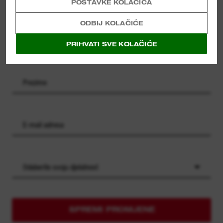
POSTAVKE KOLAČIĆA
nagrada.
ODBIJ KOLAČIĆE
PRIHVATI SVE KOLAČIĆE
Odaberite svoju djelatnost
SPREMI PROMJENE