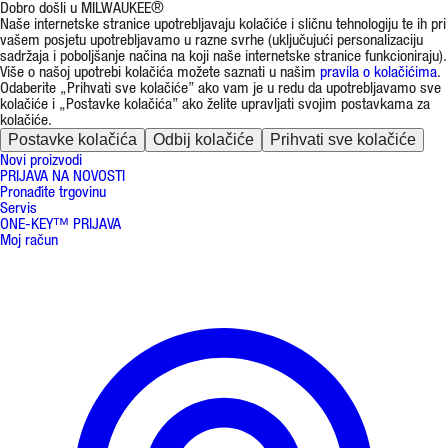
Dobro došli u MILWAUKEE®
Naše internetske stranice upotrebljavaju kolačiće i sličnu tehnologiju te ih pri
vašem posjetu upotrebljavamo u razne svrhe (uključujući personalizaciju
sadržaja i poboljšanje načina na koji naše internetske stranice funkcioniraju).
Više o našoj upotrebi kolačića možete saznati u našim
pravila o kolačićima
.
Odaberite „Prihvati sve kolačiće” ako vam je u redu da upotrebljavamo sve
kolačiće i „Postavke kolačića” ako želite upravljati svojim postavkama za
kolačiće.
Postavke kolačića
Odbij kolačiće
Prihvati sve kolačiće
Novi proizvodi
PRIJAVA NA NOVOSTI
Pronađite trgovinu
Servis
ONE-KEY™ PRIJAVA
Moj račun