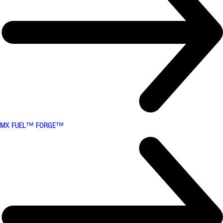
MX FUEL™ FORGE™