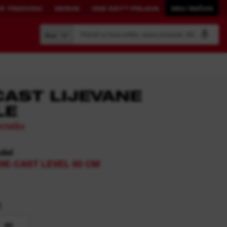
E TRGOVINU
SERVIS
ONE-KEY™ PRIJAVA
MOJ RAČUN
Pretraži po broju artikla, nazivu proizvoda, šifri modela
Sve
AST LIJEVANE
LE
IZRADITE
POVEZANA
enziju
VLASTITI SUSTAV.
RJEŠENJA.
del
PACKOUT™
Pregled ONE-KEY™
IE-CAST LEVEL 60 CM
Pregled svih One-Key alata
News Feed
)
ONE-KEY™ PRIJAVA
80