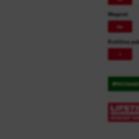
Magnet
Ne
Količina pa
1
PRONAĐ