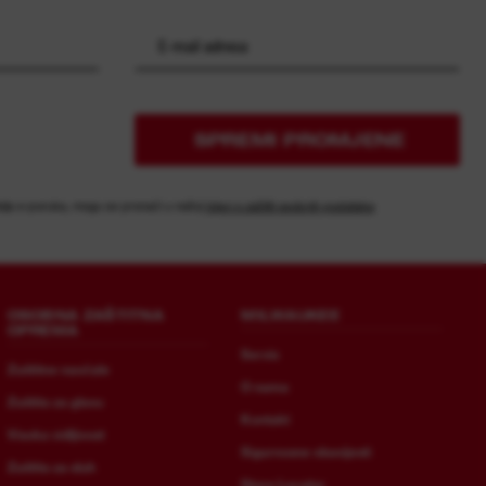
SPREMI PROMJENE
elja e-poruka, mogu se pronaći u našoj
Izjavi o zaštiti osobnih podataka
OSOBNA ZAŠTITNA
MILWAUKEE
OPREMA
Servis
Zaštitne naočale
O nama
Zaštita za glavu
Kontakt
Visoka vidljivost
Sigurnosne obavijesti
Zaštita za sluh
Store Locator