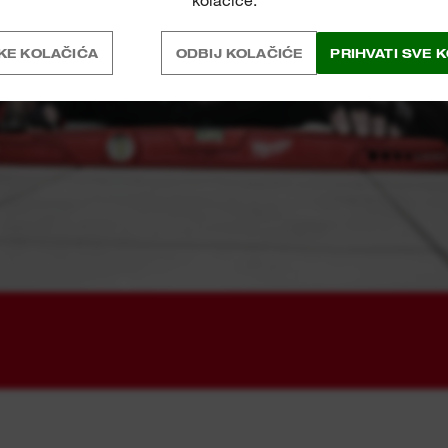
kolačiće.
KE KOLAČIĆA
ODBIJ KOLAČIĆE
PRIHVATI SVE 