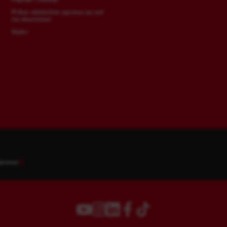
Pribor električne opreme za rad
na otvorenom
Stalci
opreme