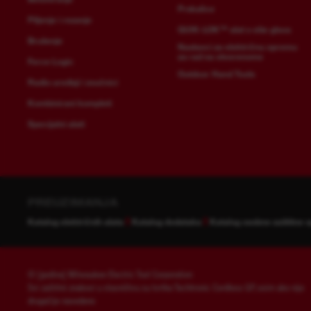
Prskalice
Piljenje i rezanje
QUIK-LOK™ alat s više glava
Brušenje
Nastavci za električnu opremu
za rad na otvorenome
Force Logic
Outdoor Hand Tools
Radio uređaji i zvučnici
Kombinirani kompleti
Specijalni alati
PREUZIMANJA
Katalog električnih alata
Katalog dodataka
Katalog osobne zaštitne 
© [godina] Milwaukee Electric Tool Corporation
Svi zaštitni znakovi u vlasništvu su tvrtke Techtronic Cordless GP, osim ako nije
drugačije navedeno