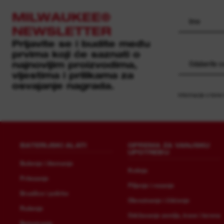
MILWAUKEE®
NEWSLETTER
Prijavite se i budite među
prvima koji će saznati o
najnovijim proizvodima,
Odaberite sv
vijestima i prilikama za
osvajanje nagrada.
Informacije o tome
BATERIJSKI ALATI
OPREMA ZA VANJSKU
UPOTREBU
Bušenje i štemanje
Košnja
Pritezanje
Piljenje i rezanje
Brusilice i polirke
Obrezivanje i čišćenje
Rušenje
Održavanje zemlje, trave i terena
Betoniranje