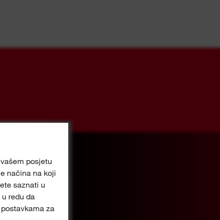
ri vašem posjetu
e načina na koji
ete saznati u
 u redu da
im postavkama za