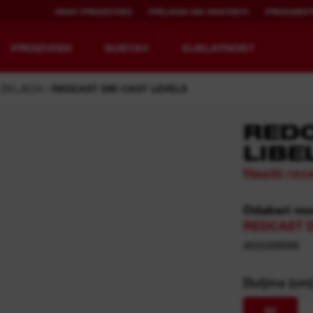
NOVI PROIZVODI
PRIJAVA NA NOVOSTI
PRONAĐIT
PROIZVODI
SUSTAV
DJELATNOST
 ŽELJEZA
REDCAST DIE-CAST LEVELS
REDC
LIBE
NOVA DEFINICIJA
DUGO TRAJANJE
Napiši rec
RADNE OPREME.
RADA UZ
PONOVNO
PUNJENJE.
Odaberi mo
Pregled MX FUEL™
REDLITHIUM™ USB
REDCAST D
MX FUEL™ FORGE™
4932459098
Duljina (cm
M™
60