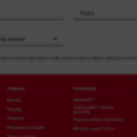
oju djelatnost
 kako obrađujemo vaše osobne podatke, uključujući kako se odjaviti s našeg popisa primat
PRIBOR
POHRANA
Bušenje
PACKOUT™
TOOLGUARD™ Čelično
Klesanje
spremište
Pritezanje
Pojasevi, torbice i naprtnjače
Uklanjanje materijala
HD kutije, umeci i kolica
Piljenje i rezanje