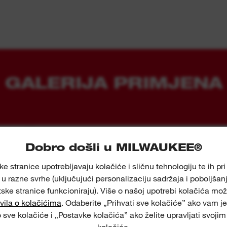
GALERIJA PRIMJENA
Dobro došli u MILWAUKEE®
e stranice upotrebljavaju kolačiće i sličnu tehnologiju te ih p
u razne svrhe (uključujući personalizaciju sadržaja i poboljšanj
tske stranice funkcioniraju). Više o našoj upotrebi kolačića mož
vila o kolačićima
. Odaberite „Prihvati sve kolačiće” ako vam je
sve kolačiće i „Postavke kolačića” ako želite upravljati svoj