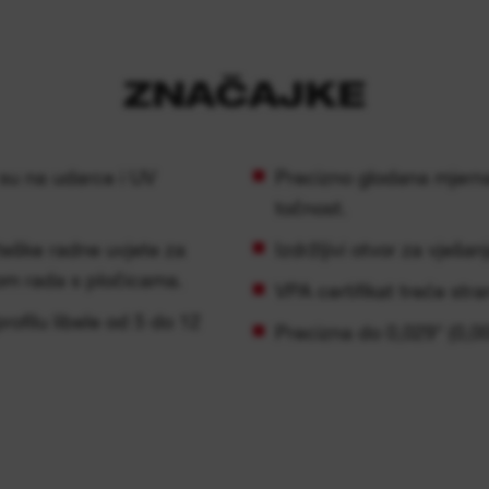
ZNAČAJKE
 su na udarce i UV
Precizno glodana mjern
točnost.
 teške radne uvjete za
Izdržljivi otvor za vješa
om rada s pločicama.
VPA certifikat treće stra
rofilu libele od 5 do 12
Precizna do 0,029° (0,00