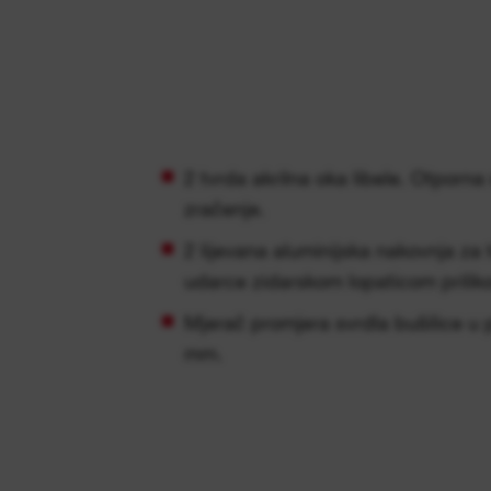
2 tvrda akrilna oka libele. Otporna
zračenje.
2 lijevana aluminijska nakovnja za
udarce zidarskom lopaticom prilik
Mjerač promjera svrdla bušilice u p
mm.