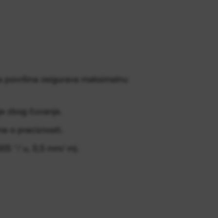
a površina osigurava maksimalnu
nje zbog čuvanja.
ne o preciznosti.
05 ″/ u, 0,5 mm/ m).