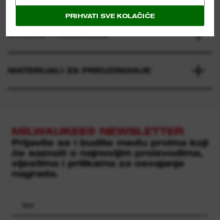
PRIHVATI SVE KOLAČIĆE
OCJENE I RECENZIJE
MATERIJALI ZA PREUZIMANJE
MILWAUKEE® NEWSLETTER
Prijavite se i budite među prvima koji
će saznati o najnovijim proizvodima,
vijestima i prilikama za osvajanje
nagrada.