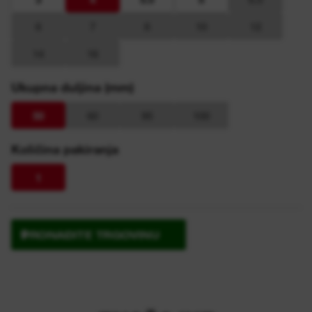
6
7
8
10
12
14
16
Ukupna duljina (mm)
50
60
95
100
Količina pakiranja
1
PRONAĐITE TRGOVINU