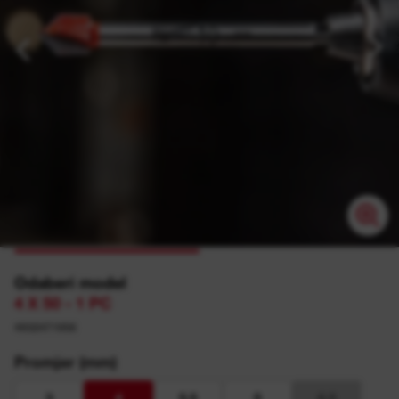
Odaberi model
4 X 50 - 1 PC
4932471956
Promjer (mm)
3
4
5.5
5
6.5