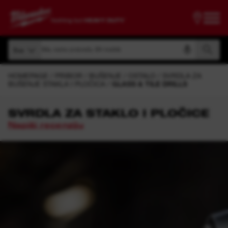
traži po broju artikla, nazivu proizvoda, šifri modela
Sve
Pretraži po broju artikla, nazivu proizvoda, šifri modela
Sve
HOMEPAGE
PRIBOR
BUŠENJE
OSTALO
SVRDLA ZA
BUŠENJE STAKLA I PLOČICA
GLASS & TILE DRILLS
SVRDLA ZA STAKLO I PLOČICE
Napiši recenziju