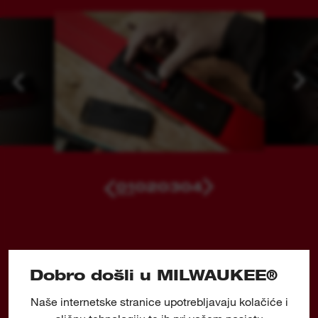
01
02
03
04
ALATI KOJI SE TEMELJE
Dobro došli u MILWAUKEE®
NA TEHNOLOGIJI
Naše internetske stranice upotrebljavaju kolačiće i
Inženjeri TVRTKE MILWAUKEE® ne osmišljavaju obične