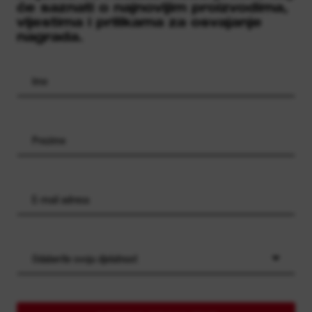
će saznati o najnovijim proizvodima,
vijestima i prilikama za osvajanje
nagrada.
Odaberite svoju djelatnost