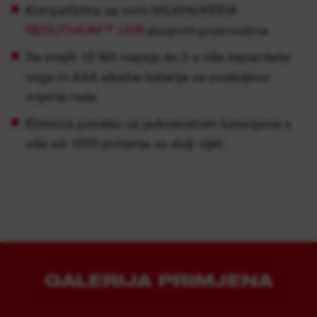
Kompatibilna sa svim MILWAUKEE®
REDLITHIUM™ USB
punjivim proizvodima
Sa svojih 12 Wh napaja do 2 x više kapaciteta
nego tri AAA alkalne baterije za produljeno
vrijeme rada
Eliminira potrebu za jednokratnim baterijama s
više od 1000 punjenja za dulji vijek
GALERIJA PRIMJENA