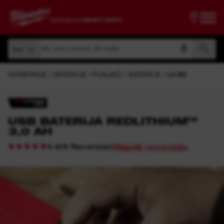
traži po broju artikla, nazivu proizvoda, šifri modela
Sve
Pretraži po broju artikla, nazivu proizvoda, šifri modela
Sve
HOMEPAGE
BATERIJE I PUNJAČI
BATERIJE
L4 B3
USB BATERIJA REDLITHIUM™
3,0 AH
Napiši recenziju
(
9
Recenzije
)
4.3