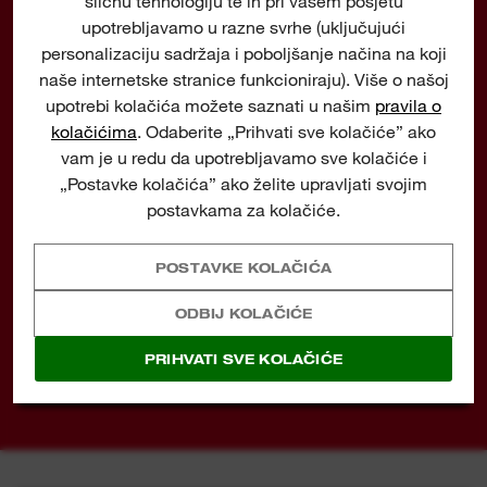
sličnu tehnologiju te ih pri vašem posjetu
alate, već one koji vam pomažu da svoj posao obavite
bolje, brže i sigurnije.
upotrebljavamo u razne svrhe (uključujući
personalizaciju sadržaja i poboljšanje načina na koji
naše internetske stranice funkcioniraju). Više o našoj
upotrebi kolačića možete saznati u našim
pravila o
kolačićima
. Odaberite „Prihvati sve kolačiće” ako
vam je u redu da upotrebljavamo sve kolačiće i
„Postavke kolačića” ako želite upravljati svojim
JEDNA USB BATERIJA
postavkama za kolačiće.
REDLITHIUM™ PRUŽA
POSTAVKE KOLAČIĆA
DO 8+ SATI RADA PO PUNJENJU, ČIME
ZAMJENJUJE DO 6000 AA ALKALNIH BATERIJA
ODBIJ KOLAČIĆE
VIŠE
PRIHVATI SVE KOLAČIĆE