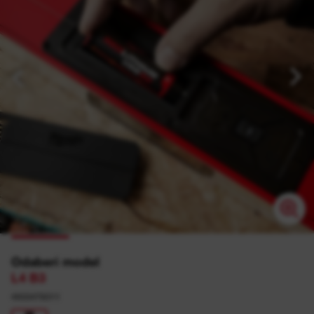
Odaberi model
L4 B3
4933478311