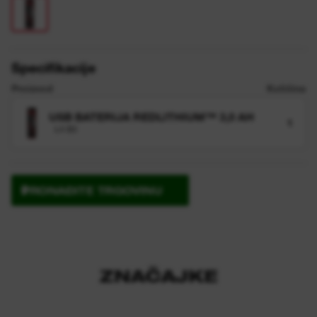
Specifikacije
Proizvod
Količina
USB BATERIJA REDLITHIUM™ 3,0 AH
1
L4 B3
PRONAĐITE TRGOVINU
ZNAČAJKE