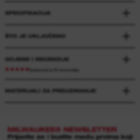
SPECIFIKACIJA
ŠTO JE UKLJUČENO
OCJENE I RECENZIJE
[ocjena] iz 9 recenzije
MATERIJALI ZA PREUZIMANJE
MILWAUKEE® NEWSLETTER
Prijavite se i budite među prvima koji